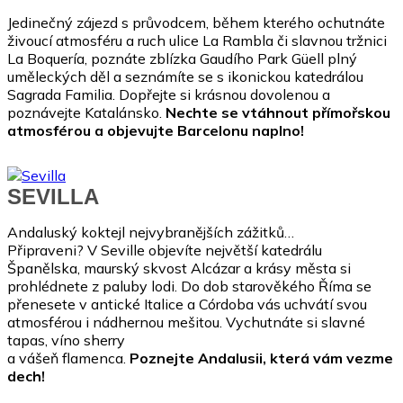
Jedinečný zájezd s průvodcem, během kterého ochutnáte
živoucí atmosféru a ruch ulice La Rambla či slavnou tržnici
La Boquería, poznáte zblízka Gaudího Park Güell plný
uměleckých děl a seznámíte se s ikonickou katedrálou
Sagrada Familia. Dopřejte si krásnou dovolenou a
poznávejte Katalánsko.
Nechte se vtáhnout přímořskou
atmosférou a objevujte Barcelonu naplno!
SEVILLA
Andaluský koktejl nejvybranějších zážitků…
Připraveni? V Seville objevíte největší katedrálu
Španělska, maurský skvost Alcázar a krásy města si
prohlédnete z paluby lodi. Do dob starověkého Říma se
přenesete v antické Italice a Córdoba vás uchvátí svou
atmosférou i nádhernou mešitou. Vychutnáte si slavné
tapas, víno sherry
a vášeň flamenca.
Poznejte Andalusii, která vám vezme
dech!