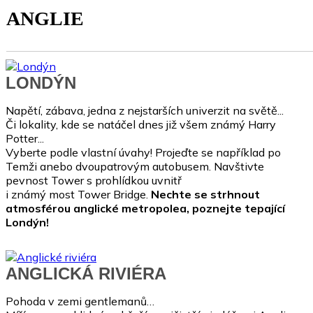
ANGLIE
LONDÝN
Napětí, zábava, jedna z nejstarších univerzit na světě...
Či lokality, kde se natáčel dnes již všem známý Harry
Potter...
Vyberte podle vlastní úvahy! Projeďte se například po
Temži anebo dvoupatrovým autobusem. Navštivte
pevnost Tower
s prohlídkou uvnitř
i známý most Tower Bridge.
Nechte se strhnout
atmosférou anglické metropole
a, poznejte tepající
Londýn!
ANGLICKÁ RIVIÉRA
Pohoda v zemi gentlemanů…