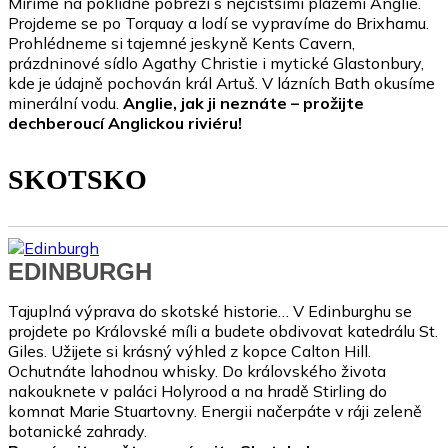
Míříme na poklidné pobřeží s nejčistšími plážemi Anglie.
Projdeme se po Torquay a lodí se vypravíme do Brixhamu.
Prohlédneme si tajemné jeskyně Kents Cavern,
prázdninové sídlo Agathy Christie i mytické Glastonbury,
kde je údajně pochován král Artuš. V lázních Bath okusíme
minerální vodu.
Anglie, jak ji neznáte – prožijte
dechberoucí Anglickou riviéru!
SKOTSKO
EDINBURGH
Tajuplná výprava do skotské historie… V Edinburghu se
projdete po Královské míli a budete obdivovat katedrálu St.
Giles. Užijete si krásný výhled z kopce Calton Hill.
Ochutnáte lahodnou whisky. Do královského života
nakouknete v paláci Holyrood a na hradě Stirling do
komnat Marie Stuartovny. Energii načerpáte v ráji zeleně
botanické zahrady.