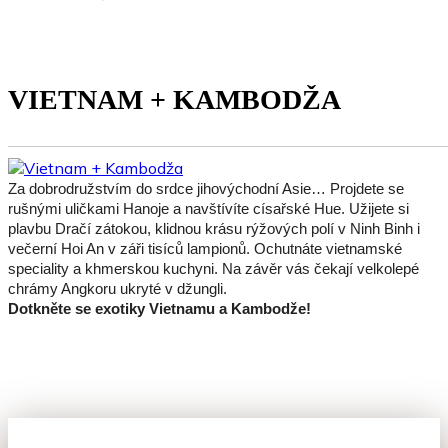
VIETNAM + KAMBODŽA
Za dobrodružstvím do srdce jihovýchodní Asie… Projdete se
rušnými uličkami Hanoje a navštívíte císařské Hue. Užijete si
plavbu Dračí zátokou, klidnou krásu rýžových polí v Ninh Binh i
večerní Hoi An v záři tisíců lampionů. Ochutnáte vietnamské
speciality a khmerskou kuchyni. Na závěr vás čekají velkolepé
chrámy Angkoru ukryté v džungli.
Dotkněte se exotiky Vietnamu a Kambodže!