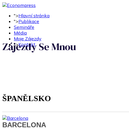
">
Hlavní stránka
">
Publikace
Semináře
Média
Moje Zájezdy
Zájezdy Se Mnou
">
Kontakt
ŠPANĚLSKO
BARCELONA