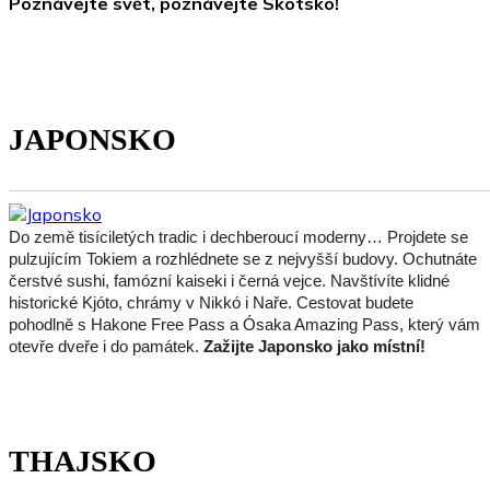
Poznávejte svět, poznávejte Skotsko!
JAPONSKO
Do země tisíciletých tradic i dechberoucí moderny… Projdete se
pulzujícím Tokiem a rozhlédnete se z nejvyšší budovy. Ochutnáte
čerstvé sushi, famózní kaiseki i černá vejce. Navštívíte klidné
historické Kjóto, chrámy v Nikkó i Naře. Cestovat budete
pohodlně s Hakone Free Pass a Ósaka Amazing Pass, který vám
otevře dveře i do památek.
Zažijte Japonsko jako místní!
THAJSKO